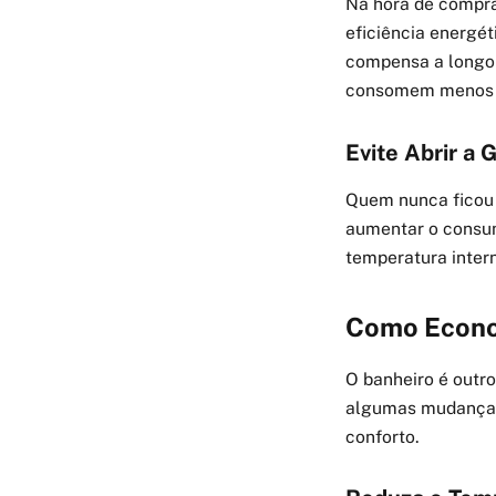
Na hora de compra
eficiência energé
compensa a longo 
consomem menos e
Evite Abrir a
Quem nunca ficou 
aumentar o consum
temperatura intern
Como Econom
O banheiro é outr
algumas mudanças 
conforto.