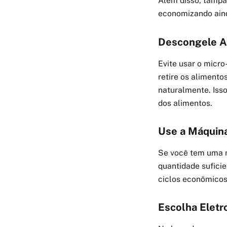
Além disso, tampa
economizando aind
Descongele A
Evite usar o micr
retire os aliment
naturalmente. Iss
dos alimentos.
Use a Máquina
Se você tem uma m
quantidade suficie
ciclos econômicos
Escolha Elet