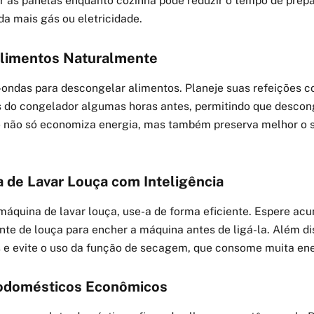
r as panelas enquanto cozinha pode reduzir o tempo de prepa
a mais gás ou eletricidade.
limentos Naturalmente
o-ondas para descongelar alimentos. Planeje suas refeições 
os do congelador algumas horas antes, permitindo que desco
o não só economiza energia, mas também preserva melhor o s
 de Lavar Louça com Inteligência
áquina de lavar louça, use-a de forma eficiente. Espere ac
nte de louça para encher a máquina antes de ligá-la. Além di
 e evite o uso da função de secagem, que consome muita ene
rodomésticos Econômicos