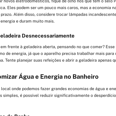
r novos eletrodomésticos, fique de olho nos que têm o selo 
tica. Eles podem ser um pouco mais caros, mas a economia na
prazo. Além disso, considere trocar lâmpadas incandescente
nergia e duram muito mais.
 Geladeira Desnecessariamente
em frente à geladeira aberta, pensando no que comer? Esse 
o de energia, já que o aparelho precisa trabalhar mais para
a. Tente planejar suas refeições e abrir a geladeira apenas 
izar Água e Energia no Banheiro
o local onde podemos fazer grandes economias de água e en
simples, é possível reduzir significativamente o desperdício