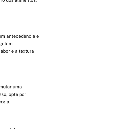
ro dos alimentos,
com antecedência e
ngelem
abor e a textura
umular uma
sso, opte por
rgia.