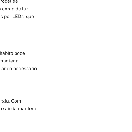
Procel de
 conta de luz
s por LEDs, que
hábito pode
 manter a
quando necessário.
ergia. Com
 e ainda manter o