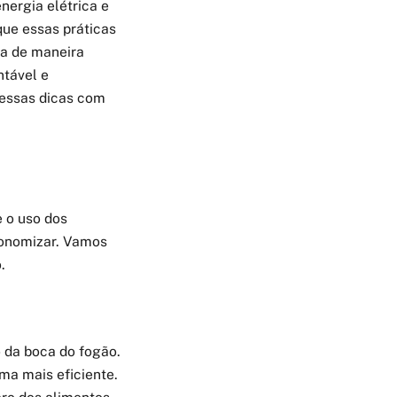
energia elétrica e
que essas práticas
ia de maneira
ntável e
 essas dicas com
 o uso dos
conomizar. Vamos
.
 da boca do fogão.
rma mais eficiente.