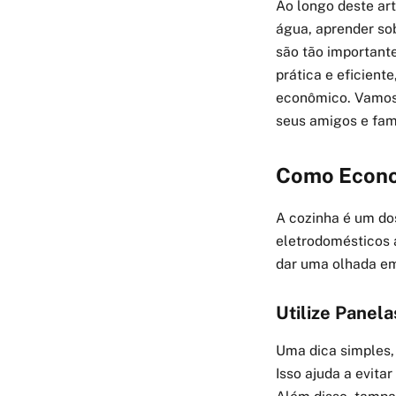
Ao longo deste art
água, aprender so
são tão important
prática e eficient
econômico. Vamos 
seus amigos e fami
Como Econom
A cozinha é um do
eletrodomésticos 
dar uma olhada em
Utilize Pane
Uma dica simples,
Isso ajuda a evitar