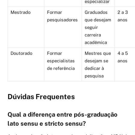
especializar
Mestrado
Formar
Graduados
2 a 3
pesquisadores
que desejam
anos
seguir
carreira
acadêmica
Doutorado
Formar
Mestres que
4 a 5
especialistas
desejam se
anos
de referência
dedicar à
pesquisa
Dúvidas Frequentes
Qual a diferença entre pós-graduação
lato sensu e stricto sensu?