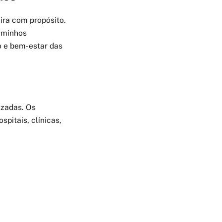
ira com propósito.
caminhos
 e bem-estar das
izadas. Os
pitais, clínicas,