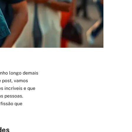
inho longo demais
e post, vamos
 incríveis e que
as pessoas.
ofissão que
des