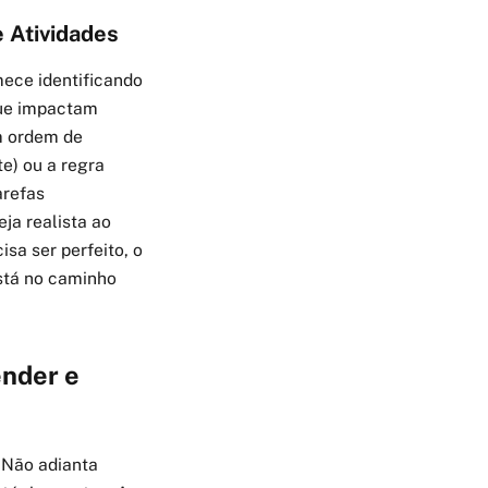
e Atividades
mece identificando
que impactam
m ordem de
e) ou a regra
arefas
ja realista ao
sa ser perfeito, o
está no caminho
ender e
 Não adianta