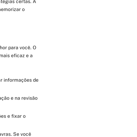
atégias certas. A
memorizar o
hor para você. O
mais eficaz e a
ar informações de
ção e na revisão
es e fixar o
avras. Se você