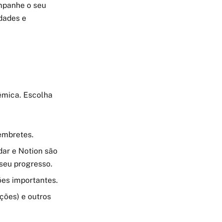
ompanhe o seu
dades e
êmica. Escolha
embretes.
ar e Notion são
seu progresso.
ões importantes.
ações) e outros