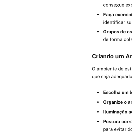
consegue expl
Faça exercíci
identificar s
Grupos de es
de forma col
Criando um Am
O ambiente de est
que seja adequado 
Escolha um lo
Organize o a
Iluminação 
Postura corr
para evitar d