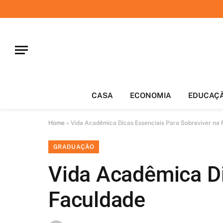
CASA
ECONOMIA
EDUCAÇ
Home
»
Vida Acadêmica Dicas Essenciais Para Sobreviver na
GRADUAÇÃO
Vida Acadêmica Di
Faculdade