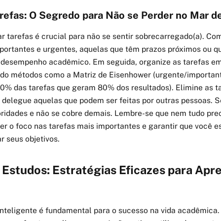
arefas: O Segredo para Não se Perder no Mar d
ar tarefas é crucial para não se sentir sobrecarregado(a). Co
mportantes e urgentes, aquelas que têm prazos próximos ou 
 desempenho acadêmico. Em seguida, organize as tarefas e
ando métodos como a Matriz de Eisenhower (urgente/important
20% das tarefas que geram 80% dos resultados). Elimine as t
delegue aquelas que podem ser feitas por outras pessoas. Se
ioridades e não se cobre demais. Lembre-se que nem tudo preci
er o foco nas tarefas mais importantes e garantir que você 
r seus objetivos.
 Estudos: Estratégias Eficazes para Apr
inteligente é fundamental para o sucesso na vida acadêmica.