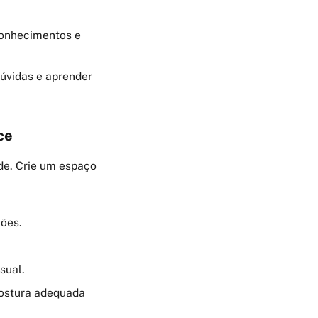
conhecimentos e
úvidas e aprender
ce
de. Crie um espaço
ções.
sual.
ostura adequada