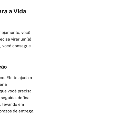
ra a Vida
nejamento, você
ecisa virar um(a)
s, você consegue
ção
. Ele te ajuda a
ar a
 que você precisa
 seguida, defina
o, levando em
 prazos de entrega.